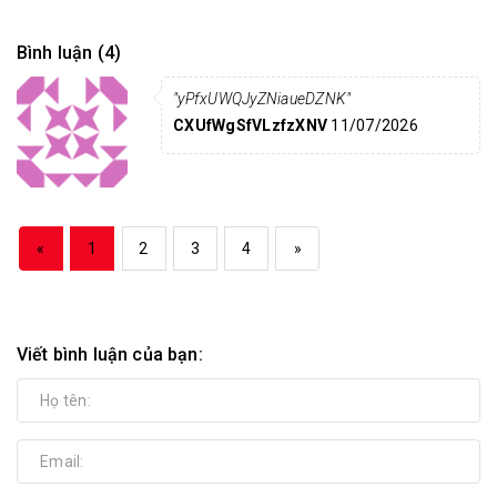
Bình luận (4)
"yPfxUWQJyZNiaueDZNK"
CXUfWgSfVLzfzXNV
11/07/2026
«
1
2
3
4
»
Viết bình luận của bạn: