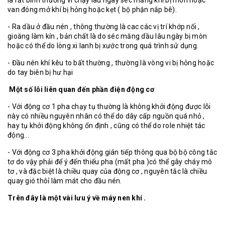
là rất bình thương vì chạy lâu ngày séc măng khí bị mòn hoặc
van đóng mở khí bị hỏng hoặc kẹt ( bộ phận nắp bê).
- Ra dầu ở đầu nén , thông thường là cac các vị trí khớp nối ,
gioăng làm kín , bản chất là do séc măng dầu lâu ngày bị mòn
hoặc có thể do lòng xi lanh bị xước trong quá trình sử dụng.
- Đầu nén khí kêu to bất thường , thường là vòng vi bị hỏng hoặc
do tay biên bị hư hại
Một số lỗi liên quan đến phần điện động cơ
- Với động cơ 1 pha chạy tụ thường là không khởi động được lỗi
này có nhiều nguyên nhân có thể do dây cấp nguồn quá nhỏ ,
hay tụ khởi động không ổn định , cũng có thể do role nhiệt tác
động...
- Với động cơ 3 pha khởi động gián tiếp thông qua bộ bộ công tắc
tơ do vậy phải để ý đến thiếu pha (mất pha )có thể gây cháy mô
tơ , và đặc biệt là chiều quay của động cơ , nguyên tắc là chiều
quay gió thôỉ làm mát cho đầu nén.
Trên đây là một vài lưu ý về máy nen khí .