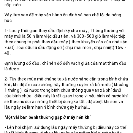
cấp nén ...
Vậy làm sao để máy vận hành ổn định và hạn chế tối đa hỏng
hóc.
1- Lưu ý thời gian thay dầu định kỳ cho máy , Thông thường với
máy mới là 50 h làm việc đầu tiên , và 300- 500 giờ làm việc tiếp
theo chung ta phải thay dầu máy ( theo khuyến cáo của nhà sản
xuât) , loại dầu là dầu động cơ ( chịu mài mòn , chịu nhiệt) 15w -
40 .
Định lượng đổ dầu , chỉ nên đổ đến vạch giữa của mắt thăm dầu
là được.
2- Tùy theo mùa mà chúng ta xả nước nắng cặn trong bình chứa
khí , khi độ ẩm cao chúng hãy thường xuyên xả bỏ nước ( khoảng
1 tháng ), xả nước trong bình chứa thông qua van xả phí dưới
của bình chứa , điều này là rất quan trọng vì nếu bình có nước khí
sẽ theo nước ra những thiết bị dùng ko tốt , đặc biệt khi sơn và
lâu ngày sẽ làm han rỉ bình chứa gây hư hại...
Một vài ban bệnh thường gặp ở máy nến khí
- Lên hơi chậm ,sử dụng lâu ngày máy thường bị điều này có thể