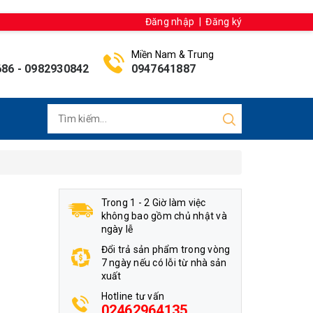
Đăng nhập
|
Đăng ký
Miền Nam & Trung
686
-
0982930842
0947641887
Trong 1 - 2 Giờ làm việc
không bao gồm chủ nhật và
ngày lễ
Đổi trả sản phẩm trong vòng
7 ngày nếu có lỗi từ nhà sản
xuất
Hotline tư vấn
02462964135