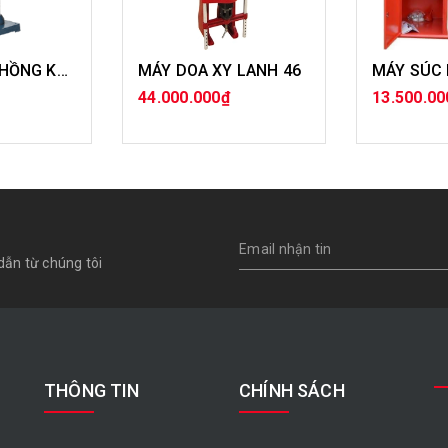
KHOAN BÀN HỒNG KÝ KD 800
MÁY DOA XY LANH 46
44.000.000₫
13.500.00
ÀNG
MUA HÀNG
MU
dẫn từ chúng tôi
THÔNG TIN
CHÍNH SÁCH