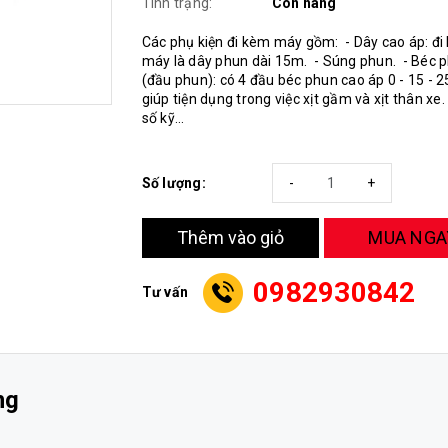
Tình trạng:
Còn hàng
Các phụ kiện đi kèm máy gồm: - Dây cao áp: đi
máy là dây phun dài 15m. - Súng phun. - Béc 
(đầu phun): có 4 đầu béc phun cao áp 0 - 15 - 2
giúp tiện dụng trong việc xịt gầm và xịt thân x
số kỹ...
Số lượng:
-
+
MUA NGA
Thêm vào giỏ
0982930842
Tư vấn
ng