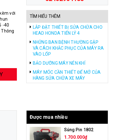
 kèm với
TÌM HIỂU THÊM
phun
5 -40
LẮP ĐẶT THIẾT BỊ SỬA CHỮA CHO
e. Thông
HEAD HONDA TIẾN LÝ 4
NHỮNG BAN BỆNH THƯỜNG GẶP
VÀ CÁCH KHẮC PHỤC CỦA MÁY RA
VÀO LỐP
BẢO DƯỠNG MÁY NÉN KHÍ
MÁY MÓC CẦN THIẾT ĐỂ MỞ CỦA
Y
HÀNG SỬA CHỮA XE MÁY
Được mua nhiều
Súng Pin 1802
1.700.000₫