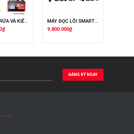
MÁY SÚC RỬA VÀ KIỂM TRA KIM PHUN
MÁY ĐỌC LỖI SMARTTOOL 2S
0₫
9.800.000₫
3.500.
A HÀNG
MUA HÀNG
ĐĂNG KÝ NGAY