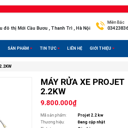
Miền Bắc
u đô thị Mới Cầu Bươu , Thanh Trì , Hà Nội
0342383
SẢN PHẨM
TIN TỨC
LIÊN HỆ
GIỚI THIỆU
2.2KW
MÁY RỬA XE PROJET
2.2KW
9.800.000₫
Mã sản phẩm:
Projet 2.2 kw
Thương hiệu:
Đang cập nhật