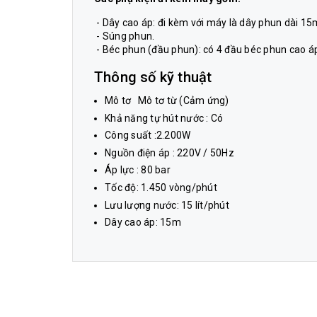
- Dây cao áp: đi kèm với máy là dây phun dài 15
- Súng phun.
- Béc phun (đầu phun): có 4 đầu béc phun cao áp 0
Thông số kỹ thuật
Mô tơ
Mô tơ từ (Cảm ứng)
Khả năng tự hút nước :
Có
Công suất :
2.200W
Nguồn điện áp :
220V / 50Hz
Áp lực :
80 bar
Tốc độ:
1.450 vòng/phút
Lưu lượng nước:
15 lít/phút
Dây cao áp:
15m