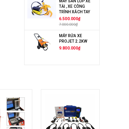
MÁY SẤN LỐP XE
TẢI , XE CÔNG
TRÌNH XÁCH TAY
6.500.000₫
7.000.000₫
MÁY RỬA XE
PROJET 2.2KW
9.800.000₫