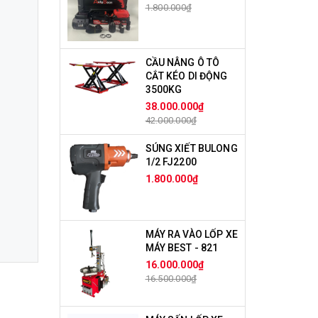
1.800.000₫
CẦU NÂNG Ô TÔ
CẮT KÉO DI ĐỘNG
3500KG
38.000.000₫
42.000.000₫
SÚNG XIẾT BULONG
1/2 FJ2200
1.800.000₫
MÁY RA VÀO LỐP XE
MÁY BEST - 821
16.000.000₫
16.500.000₫