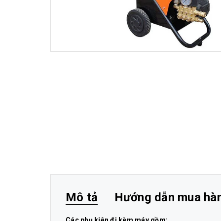
Mô tả
Hướng dẫn mua hà
Các phụ kiện đi kèm máy gồm: