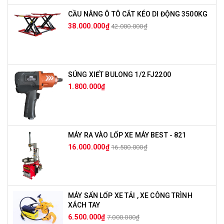
CẦU NÂNG Ô TÔ CẮT KÉO DI ĐỘNG 3500KG
38.000.000₫
42.000.000₫
SÚNG XIẾT BULONG 1/2 FJ2200
1.800.000₫
MÁY RA VÀO LỐP XE MÁY BEST - 821
16.000.000₫
16.500.000₫
MÁY SẤN LỐP XE TẢI , XE CÔNG TRÌNH
XÁCH TAY
6.500.000₫
7.000.000₫