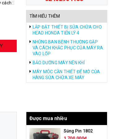
 cách :
TÌM HIỂU THÊM
LẮP ĐẶT THIẾT BỊ SỬA CHỮA CHO
HEAD HONDA TIẾN LÝ 4
NHỮNG BAN BỆNH THƯỜNG GẶP
Y
VÀ CÁCH KHẮC PHỤC CỦA MÁY RA
VÀO LỐP
BẢO DƯỠNG MÁY NÉN KHÍ
MÁY MÓC CẦN THIẾT ĐỂ MỞ CỦA
HÀNG SỬA CHỮA XE MÁY
Được mua nhiều
Súng Pin 1802
1.700.000₫