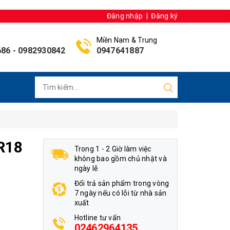
Đăng nhập
|
Đăng ký
Miền Nam & Trung
686
-
0982930842
0947641887
R18
Trong 1 - 2 Giờ làm việc
không bao gồm chủ nhật và
ngày lễ
Đổi trả sản phẩm trong vòng
7 ngày nếu có lỗi từ nhà sản
xuất
Hotline tư vấn
02462964135