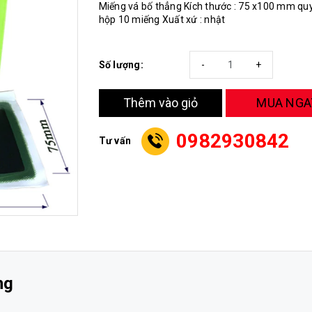
Miếng vá bố thẳng Kích thước : 75 x100 mm quy
hộp 10 miếng Xuất xứ : nhật
Số lượng:
-
+
MUA NGA
Thêm vào giỏ
0982930842
Tư vấn
ng