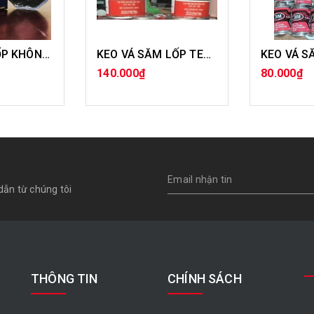
MIẾNG VÁ LỐP KHÔNG SĂM XE TẢI , MIẾNG VÁ ẤN ĐỘ BỐ CHÉO BS0- BS 8
KEO VÁ SĂM LỐP TECH 760
140.000₫
80.000₫
ÀNG
MUA HÀNG
MU
dẫn từ chúng tôi
THÔNG TIN
CHÍNH SÁCH