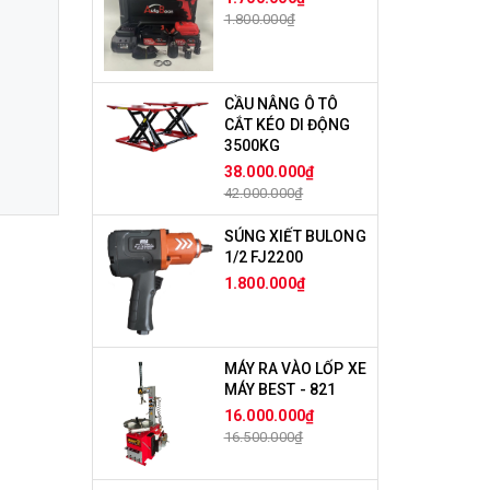
1.800.000₫
CẦU NÂNG Ô TÔ
CẮT KÉO DI ĐỘNG
3500KG
38.000.000₫
42.000.000₫
SÚNG XIẾT BULONG
1/2 FJ2200
1.800.000₫
MÁY RA VÀO LỐP XE
MÁY BEST - 821
16.000.000₫
16.500.000₫