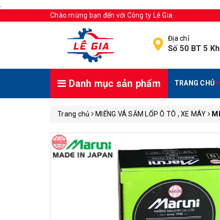
.
Chào mừng bạn đến với Công ty Lê Gia
Địa chỉ
Số 50 BT 5 Kh
Danh mục sản phẩm
TRANG CHỦ
Trang chủ
MIẾNG VÁ SĂM LỐP Ô TÔ , XE MÁY
M