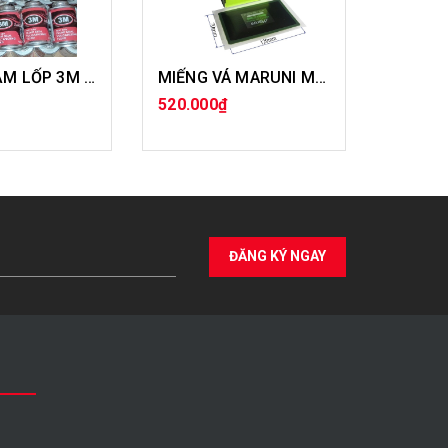
KEO VÁ SĂM LỐP 3M - ẤN ĐỘ
MIẾNG VÁ MARUNI MR12
520.000₫
650.00
A HÀNG
MUA HÀNG
ĐĂNG KÝ NGAY