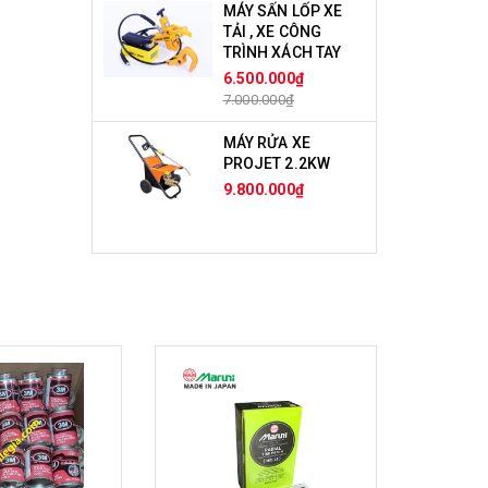
MÁY SẤN LỐP XE
TẢI , XE CÔNG
TRÌNH XÁCH TAY
6.500.000₫
7.000.000₫
MÁY RỬA XE
PROJET 2.2KW
9.800.000₫