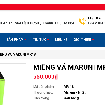
Miền Bắc
u đô thị Mới Cầu Bươu , Thanh Trì , Hà Nội
0342383
SẢN PHẨM
TIN TỨC
LIÊN HỆ
GIỚI THIỆU
IẾNG VÁ MARUNI MR18
MIẾNG VÁ MARUNI M
550.000₫
Mã sản phẩm:
MR 18
Thương hiệu:
Maruni - Nhật
Tình trạng:
Còn hàng