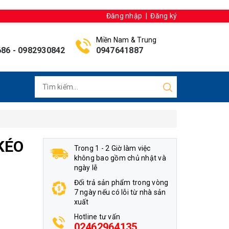
Đăng nhập
|
Đăng ký
Miền Nam & Trung
686
-
0982930842
0947641887
KÉO
Trong 1 - 2 Giờ làm việc
không bao gồm chủ nhật và
ngày lễ
Đổi trả sản phẩm trong vòng
7 ngày nếu có lỗi từ nhà sản
xuất
Hotline tư vấn
02462964135