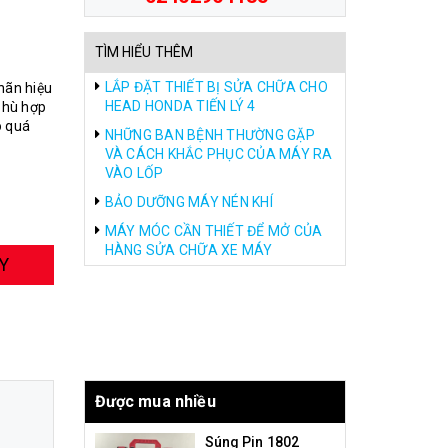
TÌM HIỂU THÊM
LẮP ĐẶT THIẾT BỊ SỬA CHỮA CHO
hãn hiệu
HEAD HONDA TIẾN LÝ 4
phù hợp
o quá
NHỮNG BAN BỆNH THƯỜNG GẶP
VÀ CÁCH KHẮC PHỤC CỦA MÁY RA
VÀO LỐP
BẢO DƯỠNG MÁY NÉN KHÍ
MÁY MÓC CẦN THIẾT ĐỂ MỞ CỦA
HÀNG SỬA CHỮA XE MÁY
Y
Được mua nhiều
Súng Pin 1802