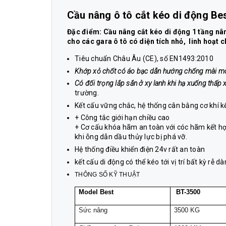
Cầu nâng ô tô cắt kéo di động Bes
Đặc điểm:
Cầu nâng
cắt kéo di động 1 tầng nâ
cho các gara ô tô có diện tích nhỏ, linh hoạt c
Tiêu chuẩn Châu Âu (CE), số EN1493:2010
Khớp xỏ chốt có áo bạc dẫn hướng chống mài m
Có đối trọng lắp sắn ở xy lanh khi hạ xuống thấp 
trường.
Kết cấu vững chắc, hệ thống cân bằng cơ khí k
+ Công tắc giới hạn chiều cao
+ Cơ cấu khóa hãm an toàn với cóc hãm kết hợ
khi ỗng dẫn dầu thủy lực bị phá vỡ.
Hệ thống điều khiển điện 24v rất an toàn
kết cấu di động có thể kéo tới vị trí bất kỳ rễ d
THÔNG SỐ KỸ THUẬT
Model Best
BT-3500
Sức nâng
3500 KG