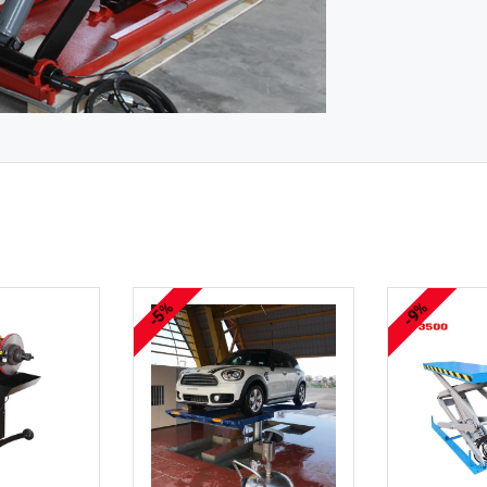
-5%
-9%