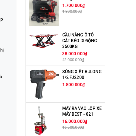
1.700.000₫
1.800.000₫
ợp
CẦU NÂNG Ô TÔ
CẮT KÉO DI ĐỘNG
3500KG
hị
38.000.000₫
42.000.000₫
SÚNG XIẾT BULONG
cả
1/2 FJ2200
1.800.000₫
MÁY RA VÀO LỐP XE
MÁY BEST - 821
16.000.000₫
16.500.000₫