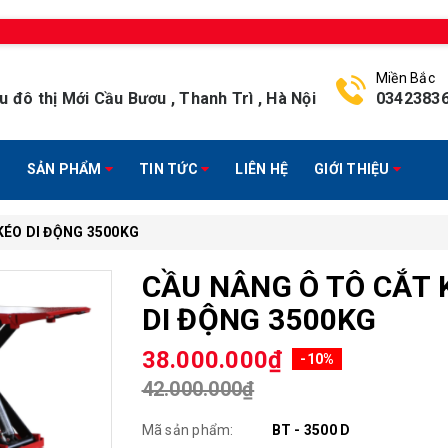
Miền Bắc
u đô thị Mới Cầu Bươu , Thanh Trì , Hà Nội
0342383
SẢN PHẨM
TIN TỨC
LIÊN HỆ
GIỚI THIỆU
KÉO DI ĐỘNG 3500KG
CẦU NÂNG Ô TÔ CẮT 
DI ĐỘNG 3500KG
38.000.000₫
-10%
42.000.000₫
Mã sản phẩm:
BT - 3500 D