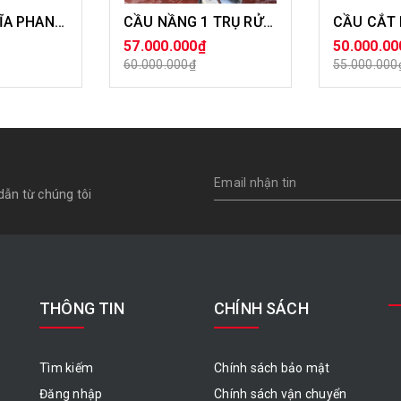
MÁY LÁNG ĐĨA PHANH XE CON 2 CHỨC NĂNG
CẦU NẦNG 1 TRỤ RỬA XE Ô TÔ
57.000.000₫
50.000.00
ÀNG
MUA HÀNG
MU
60.000.000₫
55.000.000
dẫn từ chúng tôi
THÔNG TIN
CHÍNH SÁCH
Tìm kiếm
Chính sách bảo mật
Đăng nhập
Chính sách vận chuyển