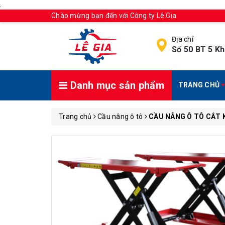
.
Chào mừng bạn đến với Công ty Lê Gia
Địa chỉ
Số 50 BT 5 Kh
Danh mục sản phẩm
TRANG CHỦ
Trang chủ
Cầu nâng ô tô
CẦU NÂNG Ô TÔ CẮT 