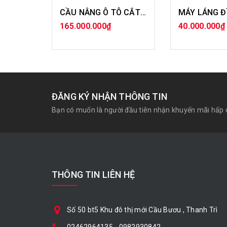
CẦU NÂNG Ô TÔ CẮT KÉO 2 TẦNG BT -550 / 5 TẤN
165.000.000₫
40.000.000₫
MUA HÀNG
MUA H
ĐĂNG KÝ NHẬN THÔNG TIN
Bạn có muốn là người đầu tiên nhận khuyến mãi hấp 
THÔNG TIN LIÊN HỆ
Số 50 bt5 Khu đô thị mới Cầu Bươu , Thanh Trì