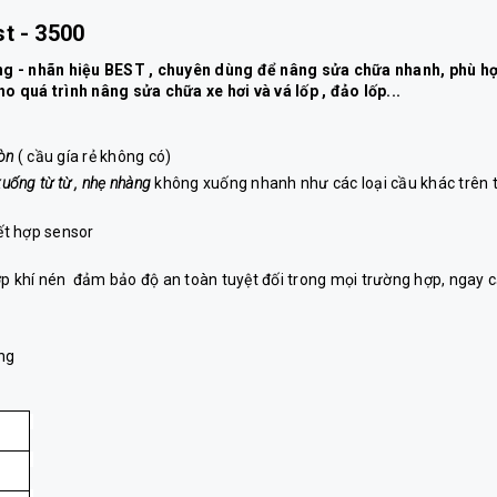
t - 3500
ng - nhãn hiệu BEST , chuyên dùng để nâng sửa chữa nhanh, phù h
ho quá trình nâng sửa chữa xe hơi và vá lốp , đảo lốp...
òn
( cầu gía rẻ không có)
xuống từ từ , nhẹ nhàng
không xuống nhanh như các loại cầu khác trên t
ết hợp sensor
p khí nén đảm bảo độ an toàn tuyệt đối trong mọi trường hợp, ngay 
àng