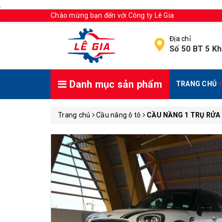
.
Chào mừng bạn đến với Công ty Lê Gia
Địa chỉ
Số 50 BT 5 Kh
Danh mục sản phẩm
TRANG CHỦ
Trang chủ
Cầu nâng ô tô
CẦU NẦNG 1 TRỤ RỬA 