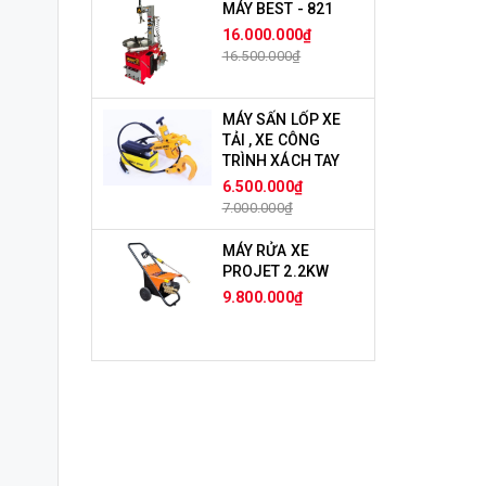
MÁY BEST - 821
16.000.000₫
16.500.000₫
MÁY SẤN LỐP XE
TẢI , XE CÔNG
TRÌNH XÁCH TAY
6.500.000₫
7.000.000₫
MÁY RỬA XE
PROJET 2.2KW
9.800.000₫