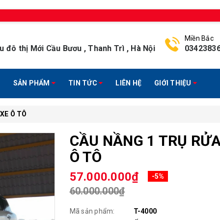
Miền Bắc
u đô thị Mới Cầu Bươu , Thanh Trì , Hà Nội
0342383
SẢN PHẨM
TIN TỨC
LIÊN HỆ
GIỚI THIỆU
XE Ô TÔ
CẦU NẦNG 1 TRỤ RỬA
Ô TÔ
57.000.000₫
-5%
60.000.000₫
Mã sản phẩm:
T-4000