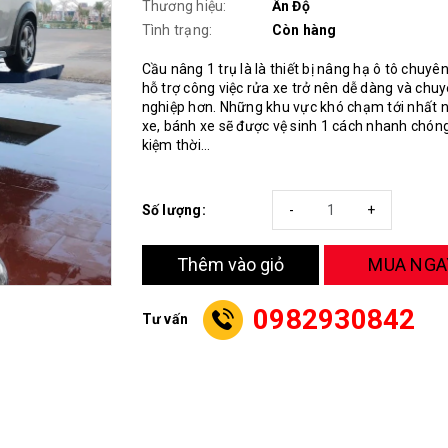
Thương hiệu:
Ấn Độ
Tình trạng:
Còn hàng
Cầu nâng 1 trụ là là thiết bị nâng hạ ô tô chuyê
hỗ trợ công việc rửa xe trở nên dễ dàng và chu
nghiệp hơn. Những khu vực khó chạm tới nhất
xe, bánh xe sẽ được vệ sinh 1 cách nhanh chóng,
kiệm thời...
Số lượng:
-
+
MUA NGA
Thêm vào giỏ
0982930842
Tư vấn