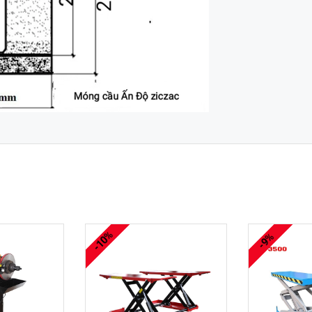
-10%
-9%