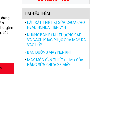
TÌM HIỂU THÊM
n dụng,
LẮP ĐẶT THIẾT BỊ SỬA CHỮA CHO
yên
HEAD HONDA TIẾN LÝ 4
 như gầm
 tiết
NHỮNG BAN BỆNH THƯỜNG GẶP
VÀ CÁCH KHẮC PHỤC CỦA MÁY RA
VÀO LỐP
BẢO DƯỠNG MÁY NÉN KHÍ
MÁY MÓC CẦN THIẾT ĐỂ MỞ CỦA
HÀNG SỬA CHỮA XE MÁY
Y