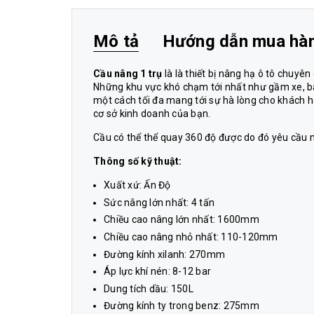
Mô tả
Hướng dẫn mua hà
Cầu nâng 1 trụ
là là thiết bị nâng hạ ô tô chuyê
Những khu vực khó chạm tới nhất như gầm xe, bán
một cách tối đa mang tới sự hà lòng cho khách h
cơ sở kinh doanh của bạn.
Cầu có thể thể quay 360 độ được do đó yêu cầu mặt
Thông số kỹ thuật:
Xuất xứ: Ấn Độ
Sức nâng lớn nhất: 4 tấn
Chiều cao nâng lớn nhất: 1600mm
Chiều cao nâng nhỏ nhất: 110-120mm
Đường kính xilanh: 270mm
Áp lực khí nén: 8-12 bar
Dung tích dầu: 150L
Đường kính ty trong benz: 275mm