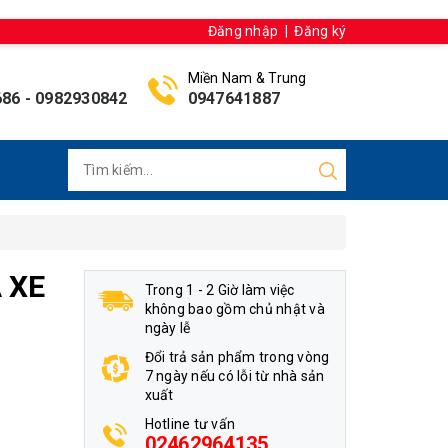
Đăng nhập
|
Đăng ký
Miền Nam & Trung
686
-
0982930842
0947641887
 XE
Trong 1 - 2 Giờ làm việc
không bao gồm chủ nhật và
ngày lễ
Đổi trả sản phẩm trong vòng
7 ngày nếu có lỗi từ nhà sản
xuất
Hotline tư vấn
02462964135