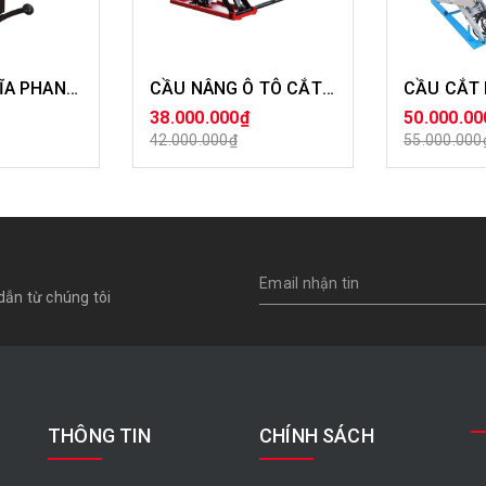
MÁY LÁNG ĐĨA PHANH XE CON 2 CHỨC NĂNG
CẦU NÂNG Ô TÔ CẮT KÉO DI ĐỘNG 3500KG
38.000.000₫
50.000.00
ÀNG
MUA HÀNG
MU
42.000.000₫
55.000.000
dẫn từ chúng tôi
THÔNG TIN
CHÍNH SÁCH