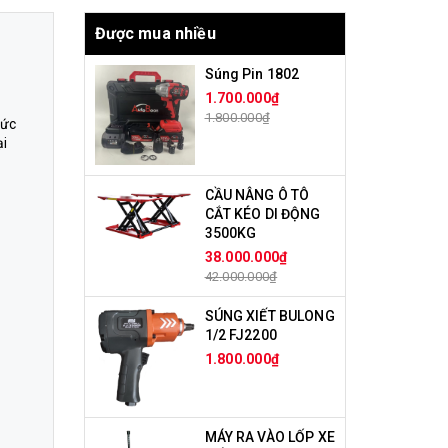
Được mua nhiều
Súng Pin 1802
1.700.000₫
1.800.000₫
sức
ại
CẦU NÂNG Ô TÔ
CẮT KÉO DI ĐỘNG
3500KG
38.000.000₫
42.000.000₫
SÚNG XIẾT BULONG
1/2 FJ2200
1.800.000₫
MÁY RA VÀO LỐP XE