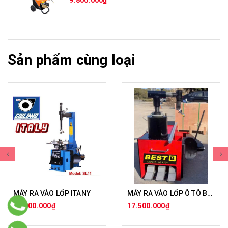
9.800.000₫
Sản phẩm cùng loại
MÁY RA VÀO LỐP ITANY
MÁY RA VÀO LỐP Ô TÔ BẰNG HƠI LƯU ĐỘNG
45.000.000₫
17.500.000₫