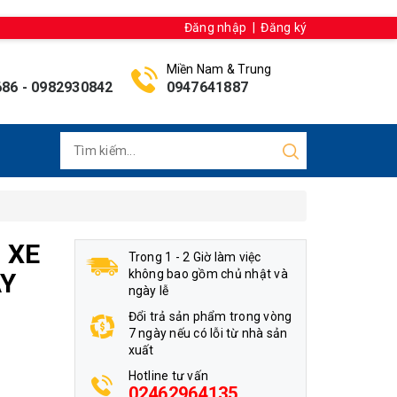
Đăng nhập
|
Đăng ký
Miền Nam & Trung
686
-
0982930842
0947641887
 XE
Trong 1 - 2 Giờ làm việc
không bao gồm chủ nhật và
AY
ngày lễ
Đổi trả sản phẩm trong vòng
7 ngày nếu có lỗi từ nhà sản
xuất
Hotline tư vấn
02462964135