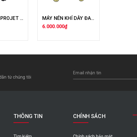
MÁY RỬA XE PROJET 2.2KW
MÁY NÉN KHÍ DÂY ĐAI 2HP-70L
6.000.000₫
ÀNG
MUA HÀNG
dẫn từ chúng tôi
THÔNG TIN
CHÍNH SÁCH
Tìm kiếm
Chính sách bảo mật