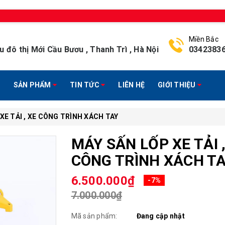
Miền Bắc
u đô thị Mới Cầu Bươu , Thanh Trì , Hà Nội
0342383
SẢN PHẨM
TIN TỨC
LIÊN HỆ
GIỚI THIỆU
XE TẢI , XE CÔNG TRÌNH XÁCH TAY
MÁY SẤN LỐP XE TẢI ,
CÔNG TRÌNH XÁCH T
6.500.000₫
-7%
7.000.000₫
Mã sản phẩm:
Đang cập nhật