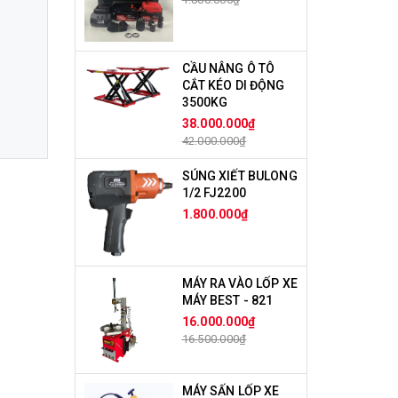
CẦU NÂNG Ô TÔ
CẮT KÉO DI ĐỘNG
3500KG
38.000.000₫
42.000.000₫
SÚNG XIẾT BULONG
1/2 FJ2200
1.800.000₫
MÁY RA VÀO LỐP XE
MÁY BEST - 821
16.000.000₫
16.500.000₫
MÁY SẤN LỐP XE