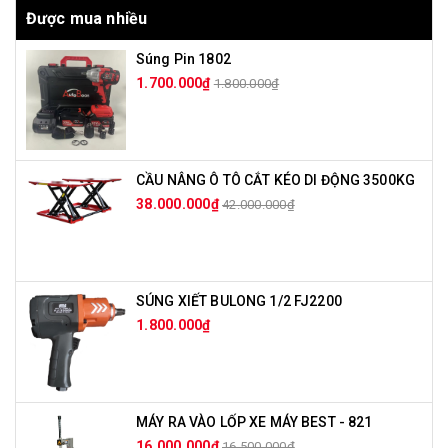
Được mua nhiều
Súng Pin 1802
1.700.000₫
1.800.000₫
CẦU NÂNG Ô TÔ CẮT KÉO DI ĐỘNG 3500KG
38.000.000₫
42.000.000₫
SÚNG XIẾT BULONG 1/2 FJ2200
1.800.000₫
MÁY RA VÀO LỐP XE MÁY BEST - 821
16.000.000₫
16.500.000₫