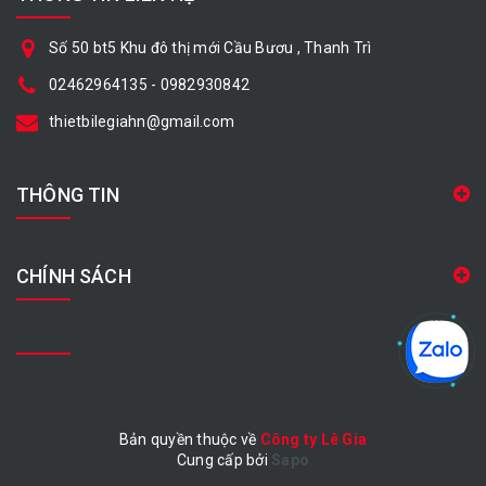
Số 50 bt5 Khu đô thị mới Cầu Bươu , Thanh Trì
02462964135
-
0982930842
thietbilegiahn@gmail.com
THÔNG TIN
CHÍNH SÁCH
Bản quyền thuộc về
Công ty Lê Gia
Cung cấp bởi
|
Sapo