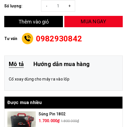
Số lượng:
-
+
MUA NGAY
Thêm vào giỏ
0982930842
Tư vấn
Mô tả
Hướng dẫn mua hàng
Cổ xoay dùng cho máy ra vào lốp
Được mua nhiều
Súng Pin 1802
1.700.000₫
1.800.000₫