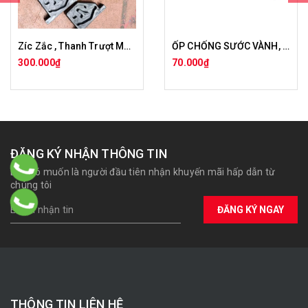
Zíc Zắc , Thanh Trượt Máy Ra Vào Lốp
ỐP CHỐNG SƯỚC VÀNH, LA ZĂNG
300.000₫
70.000₫
ĐĂNG KÝ NHẬN THÔNG TIN
Bạn có muốn là người đầu tiên nhận khuyến mãi hấp dẫn từ
chúng tôi
ĐĂNG KÝ NGAY
THÔNG TIN LIÊN HỆ