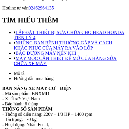
Hotline tư vấn
02462964135
TÌM HIỂU THÊM
LẮP ĐẶT THIẾT BỊ SỬA CHỮA CHO HEAD HONDA
TIẾN LÝ 4
NHỮNG BAN BỆNH THƯỜNG GẶP VÀ CÁCH
KHẮC PHỤC CỦA MÁY RA VÀO LỐP
BẢO DƯỠNG MÁY NÉN KHÍ
MÁY MÓC CẦN THIẾT ĐỂ MỞ CỦA HÀNG SỬA
CHỮA XE MÁY
Mô tả
Hướng dẫn mua hàng
BÀN NÂNG XE MÁY CƠ – ĐIỆN
- Mã sản phẩm: BNXMD
- Xuất xứ: Việt Nam
- Bảo hành: 6 tháng
THÔNG SỐ SẢN PHẨM
- Thông số điện năng: 220v – 1/3 HP – 1400 rpm
- Tải trọng: 170 kg
- Hoạt động: Nhấn Fedal,