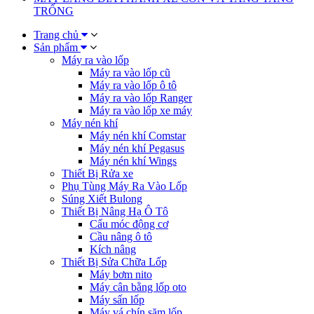
TRỐNG
Trang chủ
Sản phẩm
Máy ra vào lốp
Máy ra vào lốp cũ
Máy ra vào lốp ô tô
Máy ra vào lốp Ranger
Máy ra vào lốp xe máy
Máy nén khí
Máy nén khí Comstar
Máy nén khí Pegasus
Máy nén khí Wings
Thiết Bị Rửa xe
Phụ Tùng Máy Ra Vào Lốp
Súng Xiết Bulong
Thiết Bị Nâng Hạ Ô Tô
Cẩu móc động cơ
Cầu nâng ô tô
Kích nâng
Thiết Bị Sửa Chữa Lốp
Máy bơm nito
Máy cân bằng lốp oto
Máy sấn lốp
Máy vá chín săm lốp