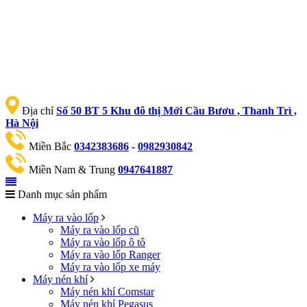
Địa chỉ
Số 50 BT 5 Khu đô thị Mới Cầu Bươu , Thanh Trì ,
Hà Nội
Miền Bắc
0342383686
-
0982930842
Miền Nam & Trung
0947641887
Danh mục sản phẩm
Máy ra vào lốp
Máy ra vào lốp cũ
Máy ra vào lốp ô tô
Máy ra vào lốp Ranger
Máy ra vào lốp xe máy
Máy nén khí
Máy nén khí Comstar
Máy nén khí Pegasus