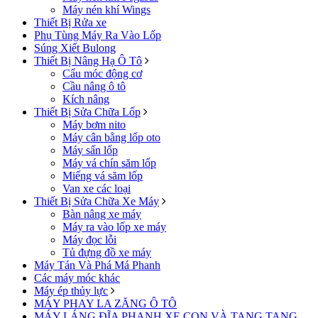
Máy nén khí Wings
Thiết Bị Rửa xe
Phụ Tùng Máy Ra Vào Lốp
Súng Xiết Bulong
Thiết Bị Nâng Hạ Ô Tô
Cẩu móc động cơ
Cầu nâng ô tô
Kích nâng
Thiết Bị Sửa Chữa Lốp
Máy bơm nito
Máy cân bằng lốp oto
Máy sấn lốp
Máy vá chín săm lốp
Miếng vá săm lốp
Van xe các loại
Thiết Bị Sửa Chữa Xe Máy
Bàn nâng xe máy
Máy ra vào lốp xe máy
Máy đọc lỗi
Tủ đựng đồ xe máy
Máy Tán Và Phá Má Phanh
Các máy móc khác
Máy ép thủy lực
MÁY PHAY LA ZĂNG Ô TÔ
MÁY LÁNG ĐĨA PHANH XE CON VÀ TANG TANG