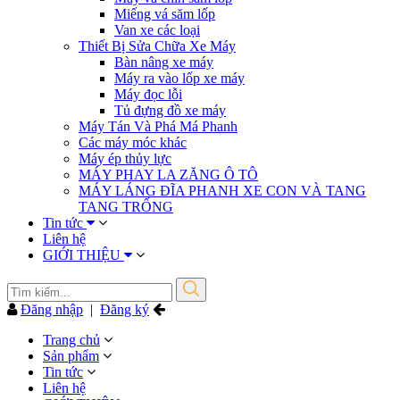
Miếng vá săm lốp
Van xe các loại
Thiết Bị Sửa Chữa Xe Máy
Bàn nâng xe máy
Máy ra vào lốp xe máy
Máy đọc lỗi
Tủ đựng đồ xe máy
Máy Tán Và Phá Má Phanh
Các máy móc khác
Máy ép thủy lực
MÁY PHAY LA ZĂNG Ô TÔ
MÁY LÁNG ĐĨA PHANH XE CON VÀ TANG
TANG TRỐNG
Tin tức
Liên hệ
GIỚI THIỆU
Đăng nhập
|
Đăng ký
Trang chủ
Sản phẩm
Tin tức
Liên hệ