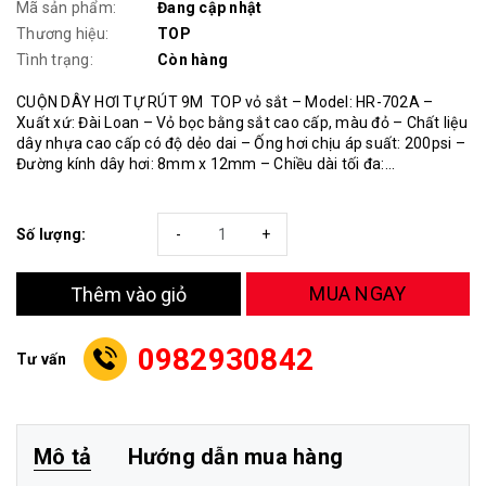
Mã sản phẩm:
Đang cập nhật
Thương hiệu:
TOP
Tình trạng:
Còn hàng
CUỘN DÂY HƠI TỰ RÚT 9M TOP vỏ sắt – Model: HR-702A –
Xuất xứ: Đài Loan – Vỏ bọc bằng sắt cao cấp, màu đỏ – Chất liệu
dây nhựa cao cấp có độ dẻo dai – Ống hơi chịu áp suất: 200psi –
Đường kính dây hơi: 8mm x 12mm – Chiều dài tối đa:...
Số lượng:
-
+
MUA NGAY
Thêm vào giỏ
0982930842
Tư vấn
Mô tả
Hướng dẫn mua hàng