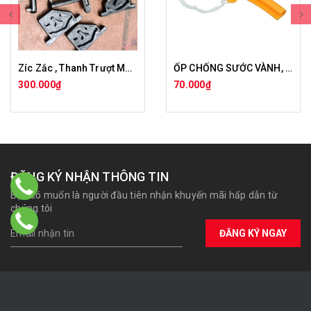
Zíc Zắc , Thanh Trượt Máy Ra Vào Lốp
ỐP CHỐNG SƯỚC VÀNH, LA ZĂNG
300.000₫
70.000₫
ĐĂNG KÝ NHẬN THÔNG TIN
Bạn có muốn là người đầu tiên nhận khuyến mãi hấp dẫn từ
chúng tôi
ĐĂNG KÝ NGAY