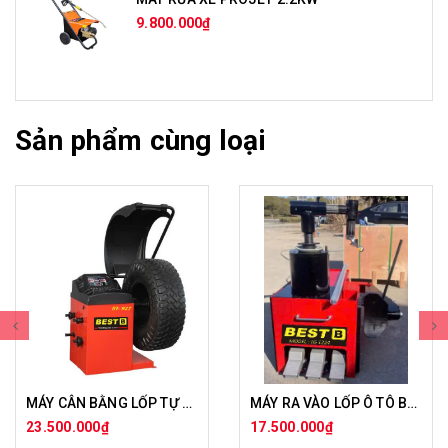
9.800.000₫
Sản phẩm cùng loại
MÁY CÂN BẰNG LỐP TỰ ĐỘNG 3 THÔNG SỐ 927
MÁY RA VÀO LỐP Ô TÔ BẰNG HƠI LƯU ĐỘNG
23.500.000₫
17.500.000₫