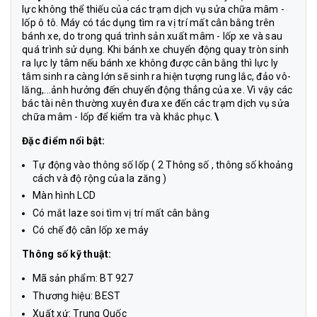
lực không thể thiếu của các trạm dịch vụ sửa chữa mâm -
lốp ô tô. Máy có tác dụng tìm ra vị trí mất cân bằng trên
bánh xe, do trong quá trình sản xuất mâm - lốp xe và sau
quá trình sử dụng. Khi bánh xe chuyển động quay tròn sinh
ra lực ly tâm nếu bánh xe không được cân bằng thì lực ly
tâm sinh ra càng lớn sẽ sinh ra hiện tượng rung lắc, đảo vô-
lăng,...ảnh hưởng đến chuyển động thẳng của xe. Vì vậy các
bác tài nên thường xuyên đưa xe đến các trạm dịch vụ sửa
chữa mâm - lốp để kiểm tra và khắc phục.
\
Đặc điểm nổi bật:
Tự động vào thông số lốp ( 2 Thông số , thông số khoảng
cách và độ rộng của la zăng )
Màn hình LCD
Có mắt laze soi tìm vị trí mất cân bằng
Có chế độ cân lốp xe máy
Thông số kỹ thuật:
Mã sản phẩm: BT 927
Thương hiệu: BEST
Xuất xứ: Trung Quốc