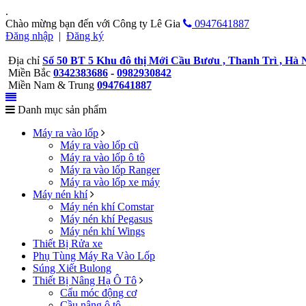
.
Chào mừng bạn đến với Công ty Lê Gia
0947641887
Đăng nhập
|
Đăng ký
Địa chỉ
Số 50 BT 5 Khu đô thị Mới Cầu Bươu , Thanh Trì , Hà 
Miền Bắc
0342383686
-
0982930842
Miền Nam & Trung
0947641887
Danh mục sản phẩm
Máy ra vào lốp
Máy ra vào lốp cũ
Máy ra vào lốp ô tô
Máy ra vào lốp Ranger
Máy ra vào lốp xe máy
Máy nén khí
Máy nén khí Comstar
Máy nén khí Pegasus
Máy nén khí Wings
Thiết Bị Rửa xe
Phụ Tùng Máy Ra Vào Lốp
Súng Xiết Bulong
Thiết Bị Nâng Hạ Ô Tô
Cẩu móc động cơ
Cầu nâng ô tô