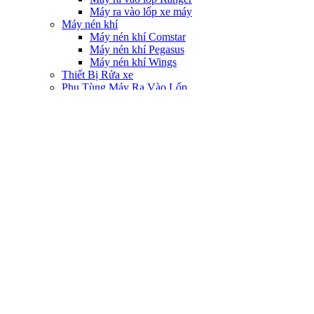
Máy ra vào lốp xe máy
Máy nén khí
Máy nén khí Comstar
Máy nén khí Pegasus
Máy nén khí Wings
Thiết Bị Rửa xe
Phụ Tùng Máy Ra Vào Lốp
Súng Xiết Bulong
Thiết Bị Nâng Hạ Ô Tô
Cẩu móc động cơ
Cầu nâng ô tô
Kích nâng
Thiết Bị Sửa Chữa Lốp
Máy bơm nito
Máy cân bằng lốp oto
Máy sấn lốp
Máy vá chín săm lốp
Miếng vá săm lốp
Van xe các loại
Thiết Bị Sửa Chữa Xe Máy
Bàn nâng xe máy
Máy ra vào lốp xe máy
Máy đọc lỗi
Tủ đựng đồ xe máy