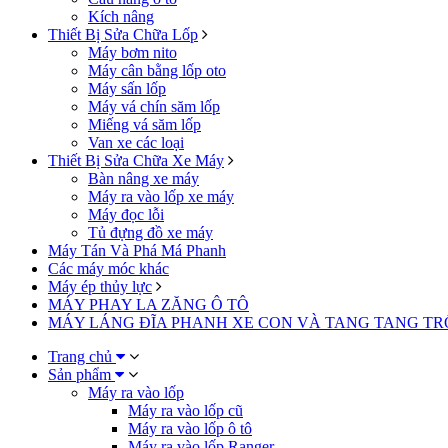
Kích nâng
Thiết Bị Sửa Chữa Lốp
Máy bơm nito
Máy cân bằng lốp oto
Máy sấn lốp
Máy vá chín săm lốp
Miếng vá săm lốp
Van xe các loại
Thiết Bị Sửa Chữa Xe Máy
Bàn nâng xe máy
Máy ra vào lốp xe máy
Máy đọc lỗi
Tủ đựng đồ xe máy
Máy Tán Và Phá Má Phanh
Các máy móc khác
Máy ép thủy lực
MÁY PHAY LA ZĂNG Ô TÔ
MÁY LÁNG ĐĨA PHANH XE CON VÀ TANG TANG T
Trang chủ
Sản phẩm
Máy ra vào lốp
Máy ra vào lốp cũ
Máy ra vào lốp ô tô
Máy ra vào lốp Ranger