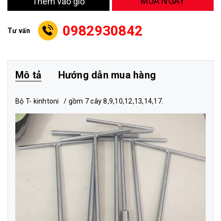
MUA NGAY
Thêm vào giỏ
0982930842
Tư vấn
Mô tả
Hướng dẫn mua hàng
Bộ T- kinhtoni / gồm 7 cây 8,9,10,12,13,14,17.