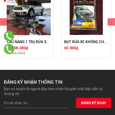
CẦU NẦNG 1 TRỤ RỬA XE Ô TÔ
BỌT RỬA XE KHÔNG CHẠM
57.000.000₫
60.000₫
60.000.000₫
ĐĂNG KÝ NHẬN THÔNG TIN
Bạn có muốn là người đầu tiên nhận khuyến mãi hấp dẫn từ
chúng tôi
ĐĂNG KÝ NGAY